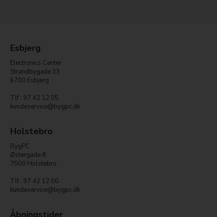
Esbjerg
Electronics Center
Strandbygade 33
6700 Esbjerg
Tlf.: 97 42 12 05
kundeservice@bygpc.dk
Holstebro
BygPC
Østergade 8
7500 Holstebro
Tlf.: 97 42 12 00
kundeservice@bygpc.dk
Åbningstider