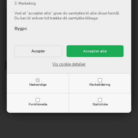
3. Marketing
Ved at ”accepter alle” giver du samtykke til alle disse formål.
Du kan til enhver tid trække dit samtykke tilbage.
Bygpc
Vis cookie detaljer
Louise Obel
Martin Ingersvang
Butikschef
Tekniker
Nødvendige
Markedsføring
Erhvervskonsulent
Indkøb
Funktionelle
Statistiske