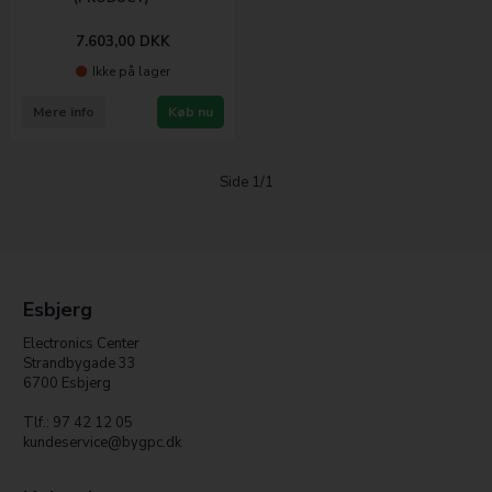
7.603,00
DKK
Ikke på lager
Mere info
Køb nu
Side 1/1
Esbjerg
Electronics Center
Strandbygade 33
6700 Esbjerg
Tlf.: 97 42 12 05
kundeservice@bygpc.dk