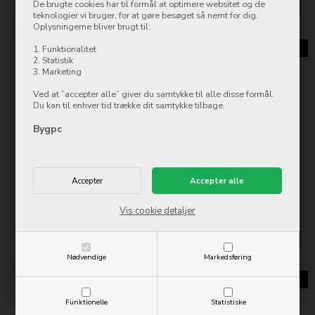
De brugte cookies har til formål at optimere websitet og de
Mere info
Køb nu
Mere info
Køb nu
teknologier vi bruger, for at gøre besøget så nemt for dig.
Oplysningerne bliver brugt til:
1. Funktionalitet
2. Statistik
3. Marketing
Ved at ”accepter alle” giver du samtykke til alle disse formål.
Du kan til enhver tid trække dit samtykke tilbage.
Bygpc
Apple iPhone 14 Plus 512GB
Apple iPhone 14 Plus 512GB
Midnight
Starlight
6.858,00
DKK
12.897,00
DKK
Vis cookie detaljer
På lager
Ikke på lager
Mere info
Køb nu
Mere info
Køb nu
Nødvendige
Markedsføring
Funktionelle
Statistiske