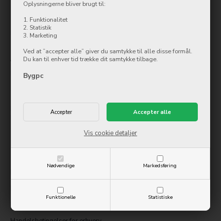
Oplysningerne bliver brugt til:
7500 Holstebro
1. Funktionalitet
Tlf.: 97 42 12 00
2. Statistik
kundeservice@bygpc.dk
3. Marketing
Ved at ”accepter alle” giver du samtykke til alle disse formål.
Åbningstider
Du kan til enhver tid trække dit samtykke tilbage.
Mandag
10:00-17:30
Bygpc
Tirsdag
10:00-17:30
Onsdag
10:00-17:30
Torsdag
10:00-17:30
Fredag
10:00-17:30
Lørdag
Lukket
Søndag
Lukket
Vis cookie detaljer
Information
Nødvendige
Markedsføring
Kontakt os
Handelsbetingelser
Funktionelle
Statistiske
Digital fortrydelsesformular