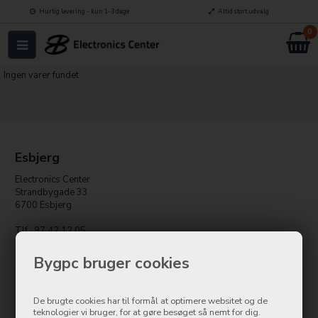
Hurtig levering - kun 1-3 dage
Altid stort udvalg
0
Ingen varer fundet
Esbjerg
Electronics Center
Strandbygade 33
6700 Esbjerg
Tlf.: 97 42 12 05
kundeservice@bygpc.dk
Bygpc bruger cookies
Holstebro
BygPC
De brugte cookies har til formål at optimere websitet og de
teknologier vi bruger, for at gøre besøget så nemt for dig.
Østergade 8