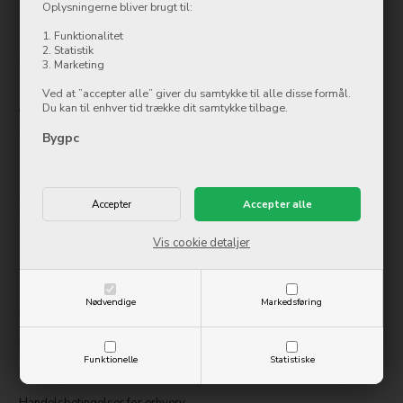
Oplysningerne bliver brugt til:
7500 Holstebro
1. Funktionalitet
Tlf.: 97 42 12 00
2. Statistik
kundeservice@bygpc.dk
3. Marketing
Ved at ”accepter alle” giver du samtykke til alle disse formål.
Åbningstider
Du kan til enhver tid trække dit samtykke tilbage.
Mandag
10:00-17:30
Bygpc
Tirsdag
10:00-17:30
Onsdag
10:00-17:30
Torsdag
10:00-17:30
Fredag
10:00-17:30
Lørdag
Lukket
Søndag
Lukket
Vis cookie detaljer
Information
Nødvendige
Markedsføring
Kontakt os
Handelsbetingelser
Funktionelle
Statistiske
Digital fortrydelsesformular