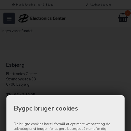
Hurtig levering - kun 1-3 dage
Altid stort udvalg
0
Ingen varer fundet
Esbjerg
Electronics Center
Strandbygade 33
6700 Esbjerg
Tlf.: 97 42 12 05
kundeservice@bygpc.dk
Bygpc bruger cookies
Holstebro
BygPC
De brugte cookies har til formål at optimere websitet og de
teknologier vi bruger, for at gøre besøget så nemt for dig.
Østergade 8