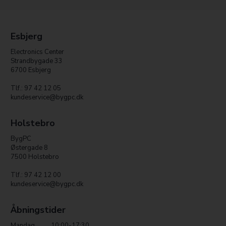
Esbjerg
Electronics Center
Strandbygade 33
6700 Esbjerg
Tlf.: 97 42 12 05
kundeservice@bygpc.dk
Holstebro
BygPC
Østergade 8
7500 Holstebro
Tlf.: 97 42 12 00
kundeservice@bygpc.dk
Åbningstider
Mandag
10:00-17:30