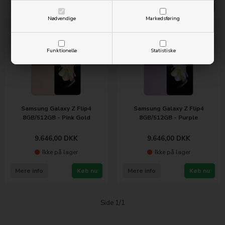
Mere info
Køb nu
Mere info
Køb nu
Nødvendige
Markedsføring
Funktionelle
Statistiske
Samsung Galaxy Z Flip4
Samsung Galaxy Z Flip4
8GB/512GB - Pink Gold
8GB/512GB - Purple
9.646,00
DKK
9.646,00
DKK
Ikke på lager
Ikke på lager
Mere info
Køb nu
Mere info
Køb nu
Side 1/1