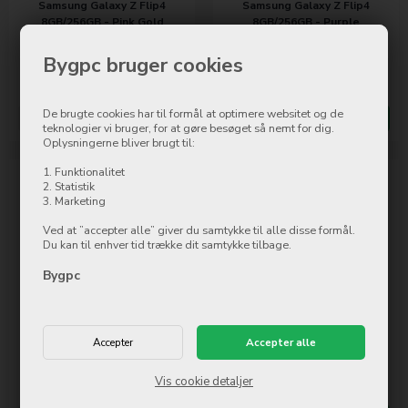
Samsung Galaxy Z Flip4
Samsung Galaxy Z Flip4
8GB/256GB - Pink Gold
8GB/256GB - Purple
Bygpc bruger cookies
8.646,00
DKK
9.146,00
DKK
Ikke på lager
Ikke på lager
De brugte cookies har til formål at optimere websitet og de
Mere info
Køb nu
Mere info
Køb nu
teknologier vi bruger, for at gøre besøget så nemt for dig.
Oplysningerne bliver brugt til:
1. Funktionalitet
2. Statistik
3. Marketing
Ved at ”accepter alle” giver du samtykke til alle disse formål.
Du kan til enhver tid trække dit samtykke tilbage.
Bygpc
Samsung Galaxy Z Flip4
Samsung Galaxy Z Flip4
8GB/512GB - Graphite
8GB/512GB - Light Blue
9.646,00
DKK
9.646,00
DKK
Vis cookie detaljer
Ikke på lager
Ikke på lager