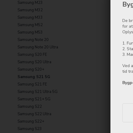
Byg
Samsung M23
Samsung M32
Samsung M33
De br
Samsung M52
for a
Oplys
Samsung M53
Samsung Note 20
1. Fun
Samsung Note 20 Ultra
2. Sta
3. Ma
Samsung S20 FE
Samsung S20 Ultra
Ved a
Samsung S20+
tid t
Samsung S21 5G
Bygp
Samsung S21 FE
Samsung S21 Ultra 5G
Samsung S21+ 5G
Samsung S22
Samsung S22 Ultra
Samsung S22+
Samsung S23