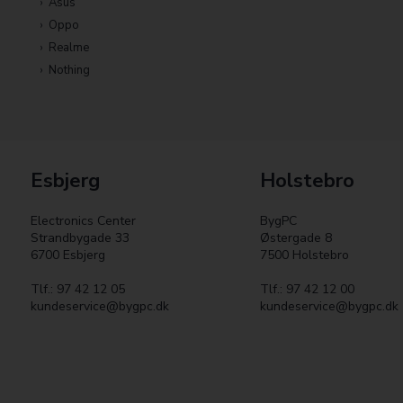
Asus
Oppo
Realme
Nothing
Esbjerg
Holstebro
Electronics Center
BygPC
Strandbygade 33
Østergade 8
6700 Esbjerg
7500 Holstebro
Tlf.: 97 42 12 05
Tlf.: 97 42 12 00
kundeservice@bygpc.dk
kundeservice@bygpc.dk