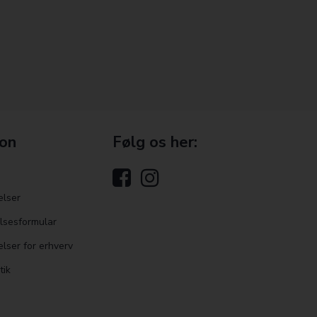
ion
Følg os her:
elser
elsesformular
lser for erhverv
tik