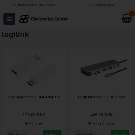
Hurtig levering - kun 1-3 dage
Altid stort udvalg
0
logilink
Displayport til HDMI Adapter
LogiLink USB-C HUB/Dock
129,00
DKK
449,00
DKK
På lager
Ikke på lager
Mere info
Køb nu
Mere info
Køb nu