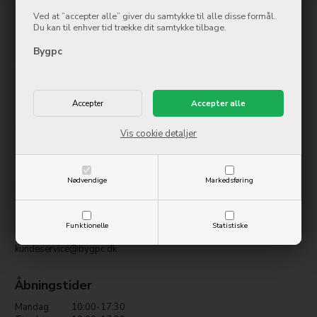
Ved at ”accepter alle” giver du samtykke til alle disse formål.
Du kan til enhver tid trække dit samtykke tilbage.
Esbjerg
Bygpc
Electronics Center
Strandbygade 33
6700 Esbjerg
Tlf.: 97 42 12 05
kundeservice@bygpc.dk
Vis cookie detaljer
Holstebro
Nødvendige
Markedsføring
BygPC
Østergade 8
7500 Holstebro
Funktionelle
Statistiske
Tlf.: 97 42 12 00
kundeservice@bygpc.dk
Åbningstider
Mandag
10:00-17:30