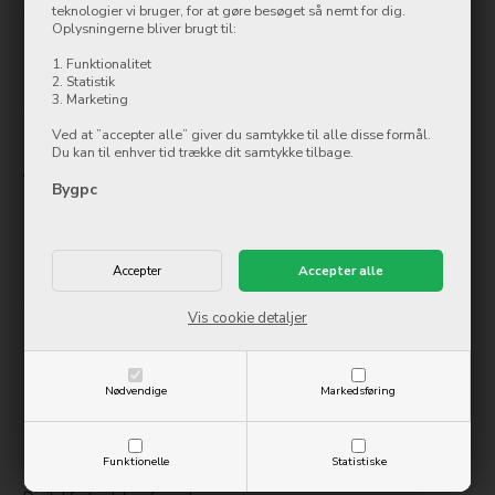
teknologier vi bruger, for at gøre besøget så nemt for dig.
BygPC
Oplysningerne bliver brugt til:
Østergade 8
7500 Holstebro
1. Funktionalitet
2. Statistik
Tlf.: 97 42 12 00
3. Marketing
kundeservice@bygpc.dk
Ved at ”accepter alle” giver du samtykke til alle disse formål.
Du kan til enhver tid trække dit samtykke tilbage.
Åbningstider
Bygpc
Mandag
10:00-17:30
Tirsdag
10:00-17:30
Onsdag
10:00-17:30
Torsdag
10:00-17:30
Fredag
10:00-17:30
Lørdag
Lukket
Vis cookie detaljer
Søndag
Lukket
Information
Nødvendige
Markedsføring
Kontakt os
Handelsbetingelser
Funktionelle
Statistiske