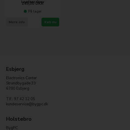
Leather Grey
249,00
DKK
På lager
Mere info
Køb nu
Esbjerg
Electronics Center
Strandbygade 33
6700 Esbjerg
Tlf.: 97 42 12 05
kundeservice@bygpc.dk
Holstebro
BygPC