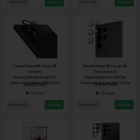
Mere info
Køb nu
Mere info
Køb nu
PanzerGlass® Hoops®
PanzerGlass® Hoops®
Ceramic
Transparent
Kameralinsebeskytter
Kameralinsebeskytter
Samsung Galaxy S25 Ultra
Samsung Galaxy S25 Ultra
199,00
DKK
199,00
DKK
På lager
På lager
Mere info
Køb nu
Mere info
Køb nu