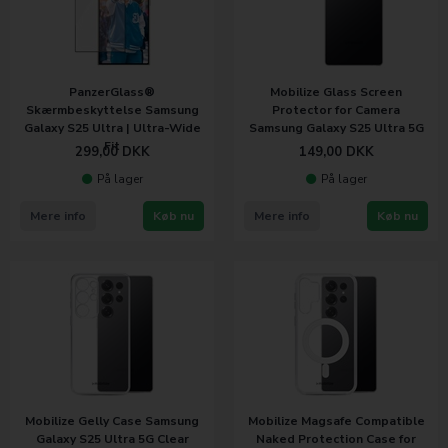
PanzerGlass®
Mobilize Glass Screen
Skærmbeskyttelse Samsung
Protector for Camera
Galaxy S25 Ultra | Ultra-Wide
Samsung Galaxy S25 Ultra 5G
Fit
299,00
DKK
149,00
DKK
På lager
På lager
Mere info
Køb nu
Mere info
Køb nu
Mobilize Gelly Case Samsung
Mobilize Magsafe Compatible
Galaxy S25 Ultra 5G Clear
Naked Protection Case for