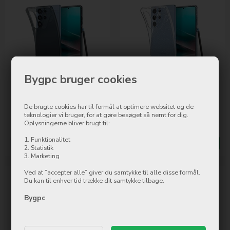
Bygpc bruger cookies
Spigen Liquid Crystal, Space
Spigen Liquid Crystal Glitter
Crystal Samsung Galaxy S25
Crystal Quartz Samsung
Ultra
Galaxy S25 Ultra
De brugte cookies har til formål at optimere websitet og de
149,00
DKK
199,00
DKK
teknologier vi bruger, for at gøre besøget så nemt for dig.
Oplysningerne bliver brugt til:
På lager
På lager
1. Funktionalitet
Mere info
Køb nu
Mere info
Køb nu
2. Statistik
3. Marketing
Ved at ”accepter alle” giver du samtykke til alle disse formål.
Du kan til enhver tid trække dit samtykke tilbage.
Bygpc