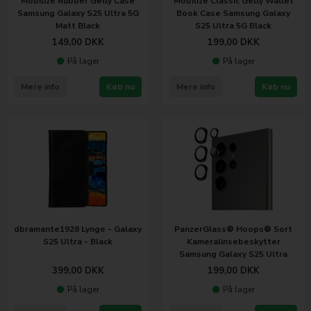
Mobilize Rubber Gelly Case
Mobilize Classic Gelly Wallet
Samsung Galaxy S25 Ultra 5G
Book Case Samsung Galaxy
Matt Black
S25 Ultra 5G Black
149,00
DKK
199,00
DKK
På lager
På lager
Mere info
Køb nu
Mere info
Køb nu
dbramante1928 Lynge - Galaxy
PanzerGlass® Hoops® Sort
S25 Ultra - Black
Kameralinsebeskytter
Samsung Galaxy S25 Ultra
399,00
DKK
199,00
DKK
På lager
På lager