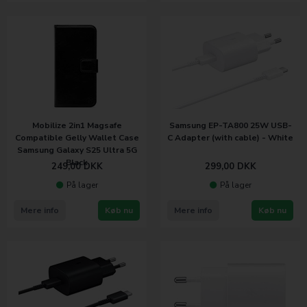
Mobilize 2in1 Magsafe
Samsung EP-TA800 25W USB-
Compatible Gelly Wallet Case
C Adapter (with cable) - White
Samsung Galaxy S25 Ultra 5G
Black
249,00
DKK
299,00
DKK
På lager
På lager
Mere info
Køb nu
Mere info
Køb nu