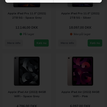
Apple iPad Pro 11.0" (2021)
Apple iPad Pro 11.0" (2021)
2TB 5G - Space Grey
2TB 5G - Silver
12.146,00
DKK
18.097,00
DKK
På lager
Ikke på lager
Mere info
Køb nu
Mere info
Køb nu
Apple iPad Air (2022) 64GB
Apple iPad Air (2022) 64GB
WIFi - Space Grey
WiFi - Pink
4.786,00
DKK
6.097,00
DKK