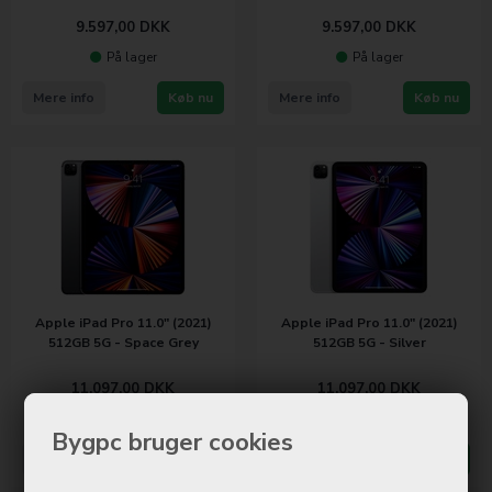
9.597,00
DKK
9.597,00
DKK
På lager
På lager
Mere info
Køb nu
Mere info
Køb nu
Apple iPad Pro 11.0" (2021)
Apple iPad Pro 11.0" (2021)
512GB 5G - Space Grey
512GB 5G - Silver
11.097,00
DKK
11.097,00
DKK
Ikke på lager
Ikke på lager
Bygpc bruger cookies
Mere info
Køb nu
Mere info
Køb nu