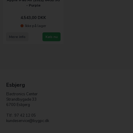
- Purple
4.543,00
DKK
Ikke på lager
Mere info
Køb nu
Esbjerg
Electronics Center
Strandbygade 33
6700 Esbjerg
Tlf.: 97 42 12 05
kundeservice@bygpc.dk