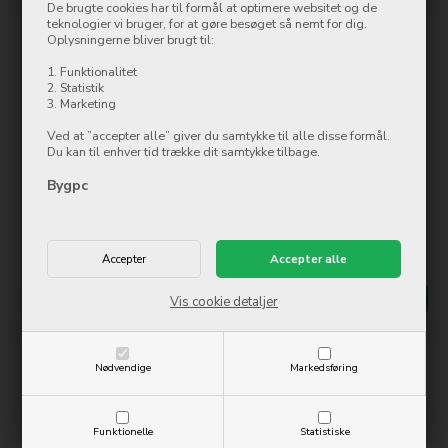
De brugte cookies har til formål at optimere websitet og de
teknologier vi bruger, for at gøre besøget så nemt for dig.
Oplysningerne bliver brugt til:
1. Funktionalitet
2. Statistik
3. Marketing
Ved at ”accepter alle” giver du samtykke til alle disse formål.
Du kan til enhver tid trække dit samtykke tilbage.
Apple iPad Pro 11.0" (2021)
Apple iPad Pro 11.0" (2021)
Bygpc
1TB 5G - Space Grey
1TB 5G - Silver
14.097,00
DKK
14.097,00
DKK
Ikke på lager
Ikke på lager
Mere info
Køb nu
Mere info
Køb nu
Vis cookie detaljer
Nødvendige
Markedsføring
Funktionelle
Statistiske