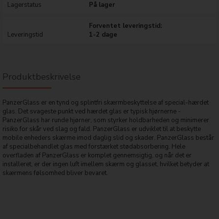
Lagerstatus
På lager
Forventet leveringstid:
Leveringstid
1-2 dage
Produktbeskrivelse
PanzerGlass er en tynd og splintfri skærmbeskyttelse af special-hærdet
glas. Det svageste punkt ved hærdet glas er typisk hjørnerne -
PanzerGlass har runde hjørner, som styrker holdbarheden og minimerer
risiko for skår ved slag og fald. PanzerGlass er udviklet til at beskytte
mobile enheders skærme imod daglig slid og skader. PanzerGlass består
af specialbehandlet glas med forstærket stødabsorbering. Hele
overfladen af PanzerGlass er komplet gennemsigtig, og når det er
installeret, er der ingen luft imellem skærm og glasset, hvilket betyder at
skærmens følsomhed bliver bevaret.