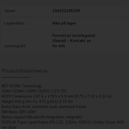
Varenr
194252185339
Lagerstatus
Ikke på lager
Forventet leveringstid:
Ukendt - Kontakt os
Leveringstid
for info
Produktbeskrivelse
NETWORK Technology
GSM / CDMA / HSPA / EVDO / LTE / 5G
BODY Dimensions 247.6 x 178.5 x 5.9 mm (9.75 x 7.03 x 0.23 in)
Weight 466 g (Wi-Fi), 470 g (5G) (1.03 lb)
Build Glass front, aluminum back, aluminum frame
SIM Nano-SIM, eSIM
Stylus support (Bluetooth integration; magnetic)
DISPLAY Type Liquid Retina IPS LCD, 120Hz, HDR10, Dolby Vision, 600
nits (typ)