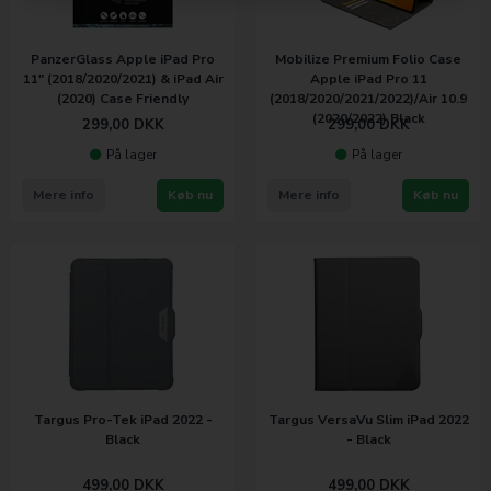
PanzerGlass Apple iPad Pro
Mobilize Premium Folio Case
11" (2018/2020/2021) & iPad Air
Apple iPad Pro 11
(2020) Case Friendly
(2018/2020/2021/2022)/Air 10.9
(2020/2022) Black
299,00
DKK
299,00
DKK
På lager
På lager
Mere info
Køb nu
Mere info
Køb nu
Targus Pro-Tek iPad 2022 -
Targus VersaVu Slim iPad 2022
Black
- Black
499,00
DKK
499,00
DKK