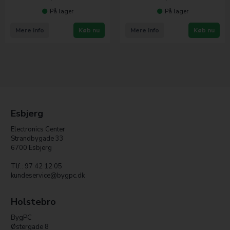
På lager
På lager
Mere info
Køb nu
Mere info
Køb nu
Esbjerg
Electronics Center
Strandbygade 33
6700 Esbjerg
Tlf.: 97 42 12 05
kundeservice@bygpc.dk
Holstebro
BygPC
Østergade 8