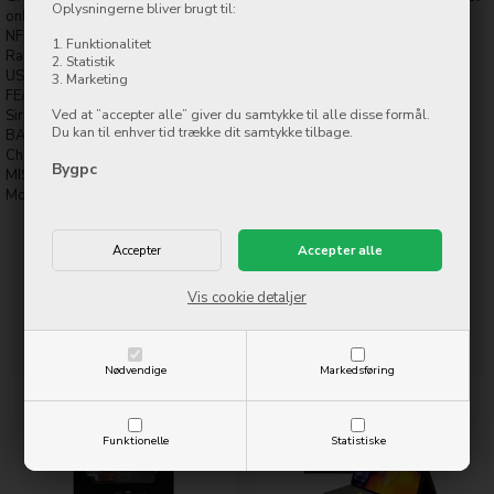
Oplysningerne bliver brugt til:
only)
NFC No
1. Funktionalitet
Radio No
2. Statistik
USB USB Type-C 4 (Thunderbolt 4), DisplayPort; magnetic connector
3. Marketing
FEATURES Sensors Face ID, accelerometer, gyro, barometer
Ved at ”accepter alle” giver du samtykke til alle disse formål.
Siri natural language commands and dictation
Du kan til enhver tid trække dit samtykke tilbage.
BATTERY Type Li-Po 7538 mAh (28.65 Wh), non-removable
Charging Fast charging 18W
Bygpc
MISC Colors Silver, Space Gray
Models A2301, A2459, A2460, iPad13,4, iPad13,5, iPad13,6, iPad13,7
Vis cookie detaljer
Relaterede varer
Nødvendige
Markedsføring
Funktionelle
Statistiske