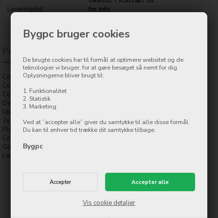
Ukendt - Kontakt os
Leveringstid
for info
Bygpc bruger cookies
Produktbeskrivelse
De brugte cookies har til formål at optimere websitet og de
teknologier vi bruger, for at gøre besøget så nemt for dig.
Oplysningerne bliver brugt til:
Connector 1: USB 3.0 A/Plug
Connector 2: USB 3.0 A/Jack
1. Funktionalitet
Comply with USB SuperSpeed
2. Statistik
Data rate: Up to 5 Gbps
3. Marketing
Up to 5 V, 0.9 A, 4.5 W power supply
2x shielded
Ved at ”accepter alle” giver du samtykke til alle disse formål.
Plastic housing
Du kan til enhver tid trække dit samtykke tilbage.
Color: Black
Bygpc
Gold plated
Length: 1 m
Vis cookie detaljer