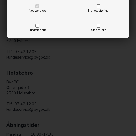
Nødvendige
Markedsføring
Esbjerg
Electronics Center
Funktionelle
Statistiske
Strandbygade 33
6700 Esbjerg
Tlf.: 97 42 12 05
kundeservice@bygpc.dk
Holstebro
BygPC
Østergade 8
7500 Holstebro
Tlf.: 97 42 12 00
kundeservice@bygpc.dk
Åbningstider
Mandag
10:00-17:30