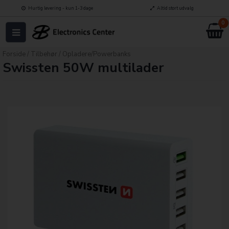
Hurtig levering - kun 1-3 dage
Altid stort udvalg
0
Forside
/
Tilbehør
/
Opladere/Powerbanks
Swissten 50W multilader