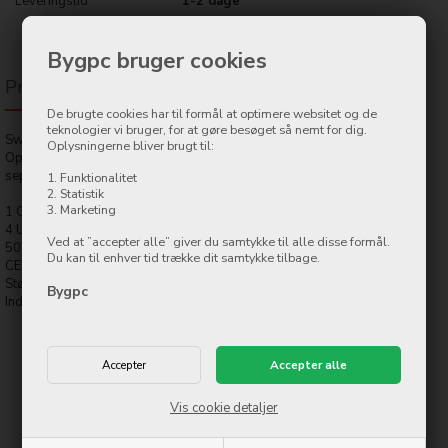
Leveringstid
1-2 dage
Bygpc bruger cookies
Produktbeskrivelse
De brugte cookies har til formål at optimere websitet og de
teknologier vi bruger, for at gøre besøget så nemt for dig.
Swissten oplader med Qualcomm 3.0 Quick Charge og Smart IC porte.
Oplysningerne bliver brugt til:
Opladeren har 5 USB porte med samlet 50W output. Der medfølger
seperat strømkabel.
1. Funktionalitet
2. Statistik
3. Marketing
1 QC 3.0 port
4 USB smart porte
Ved at ”accepter alle” giver du samtykke til alle disse formål.
50W output
Du kan til enhver tid trække dit samtykke tilbage.
CE certificeret
Størrelse: 90mm x 57mm x 27mm
Bygpc
Indpakning: 134mm x 97mm x 41mm
Vis cookie detaljer