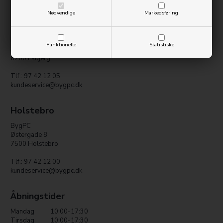
Nødvendige
Markedsføring
Esbjerg
Electronics Center
Funktionelle
Statistiske
Strandbygade 33
6700 Esbjerg
Tlf.: 97 42 12 05
kundeservice@bygpc.dk
Holstebro
BygPC
Østergade 8
7500 Holstebro
Tlf.: 97 42 12 00
kundeservice@bygpc.dk
Åbningstider
Mandag
10:00-17:30
Tirsdag
10:00-17:30