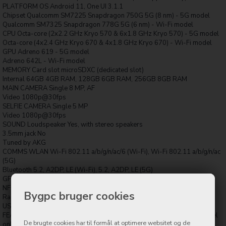
PLATFORM OS Android 11, One UI 3.1.1
Chipset Qualcomm SM7225 Snapdragon 750G 5G (8 nm) - 5G model
Qualcomm SM7325 Snapdragon 778G 5G (6 nm) - Wi-Fi model
CPU Octa-core (2x2.2 GHz Kryo 570 & 6x1.8 GHz Kryo 570) - 5G model
Octa-core (4x2.4 GHz Kryo 670 & 4x1.8 GHz Kryo 670) - Wi-Fi model
GPU Adreno 619 - 5G model
Adreno 642L - Wi-Fi model
MEMORY Card slot microSDXC (dedicated slot)
Internal 64GB 4GB RAM, 128GB 6GB RAM, 256GB 8GB RAM
MAIN CAMERA Single 8 MP, AF
Video 1080p@30fps
SELFIE CAMERA Single 5 MP
Video 1080p@30fps
SOUND Loudspeaker Yes, with stereo speakers
3.5mm jack No
Tuned by AKG
COMMS WLAN Wi-Fi 802.11 a/b/g/n/ac/6 (Wi-Fi), Wi-Fi 802.11 a/b/g/n/ac
(5G)
Bluetooth 5.2, A2DP, LE (Wi-Fi), 5.2, A2DP, LE (5G)
GPS Yes, with A-GPS, GLONASS, BDS, GALILEO
NFC No
Bygpc bruger cookies
Radio No
USB USB Type-C 3.2, magnetic connector
FEATURES Sensors Accelerometer, proximity, compass, gyro (5G model
De brugte cookies har til formål at optimere websitet og de
only)