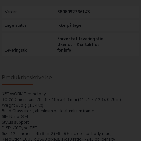
Varenr
8806092766143
Lagerstatus
Ikke på lager
Forventet leveringstid:
Ukendt - Kontakt os
Leveringstid
for info
Produktbeskrivelse
NETWORK Technology
BODY Dimensions 284.8 x 185 x 6.3 mm (11.21 x 7.28 x 0.25 in)
Weight 608 g (1.34 lb)
Build Glass front, aluminum back, aluminum frame
SIM Nano-SIM
Stylus support
DISPLAY Type TFT
Size 12.4 inches, 445.8 cm2 (~84.6% screen-to-body ratio)
Resolution 1600 x 2560 pixels, 16:10 ratio (~243 ppi density)