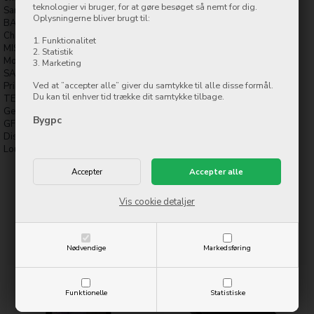
teknologier vi bruger, for at gøre besøget så nemt for dig.
Samsung DeX
Oplysningerne bliver brugt til:
BATTERY Type Li-Po 10090 mAh, non-removable
Charging Fast charging 45W, 100% in 190 min (advertised)
1. Funktionalitet
MISC Colors Mystic Black, Mystic Silver, Mystic Green, Mystic Pink
2. Statistik
Models SM-T730, SM-T733, SM-T736B
3. Marketing
SAR EU 1.15 W/kg (body)
Ved at ”accepter alle” giver du samtykke til alle disse formål.
Price About 650 EUR
Du kan til enhver tid trække dit samtykke tilbage.
TESTS Performance AnTuTu: 292530 (v8), 355430 (v9)
GeekBench: 1904 (v5.1)
Bygpc
GFXBench: 9.7fps (ES 3.1 onscreen)
Display Contrast ratio: 1886:1 (nominal)
Loudspeaker -27.2 LUFS (Good)
Vis cookie detaljer
Relaterede varer
Nødvendige
Markedsføring
Funktionelle
Statistiske