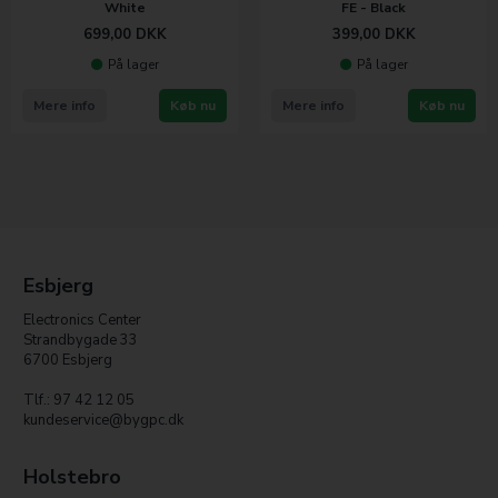
White
FE - Black
699,00
DKK
399,00
DKK
På lager
På lager
Mere info
Køb nu
Mere info
Køb nu
Esbjerg
Electronics Center
Strandbygade 33
6700 Esbjerg
Tlf.: 97 42 12 05
kundeservice@bygpc.dk
Holstebro