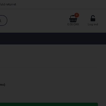
uld returret
0
0,00 DKK
Log ind
oms)