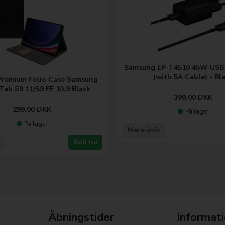
Samsung EP-T4510 45W USB
(with 5A Cable) - Bl
Premium Folio Case Samsung
Tab S9 11/S9 FE 10.9 Black
399,00
DKK
299,00
DKK
På lager
På lager
Mere info
Køb nu
Åbningstider
Informat