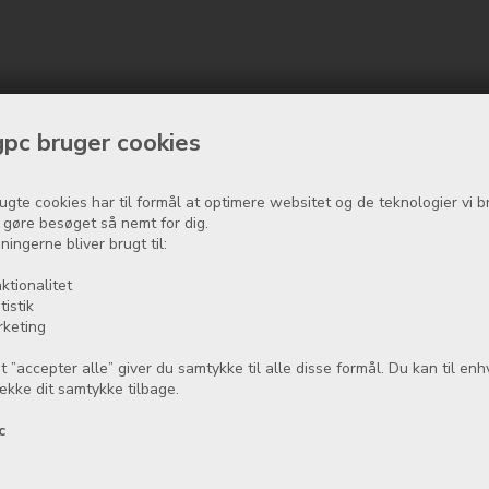
pc bruger cookies
ugte cookies har til formål at optimere websitet og de teknologier vi b
t gøre besøget så nemt for dig.
ningerne bliver brugt til:
ktionalitet
tistik
rketing
t ”accepter alle” giver du samtykke til alle disse formål. Du kan til enh
række dit samtykke tilbage.
c