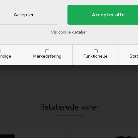
Vis cookie detaljer
ndige
Markedsføring
Funktionelle
Stat
Relaterede varer