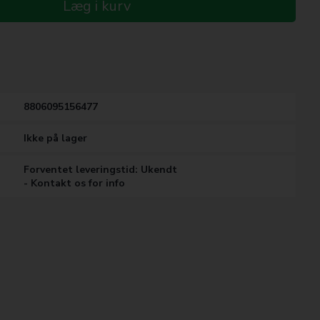
Læg i kurv
8806095156477
Ikke på lager
Forventet leveringstid: Ukendt
- Kontakt os for info