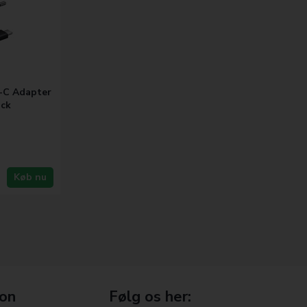
-C Adapter
ack
Køb nu
ion
Følg os her: