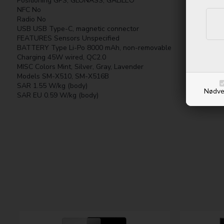
Positioning GPS, GLONASS, GALILEO
NFC No
Radio No
USB USB Type-C, magnetic connector
FEATURES Sensors Unspecified
BATTERY Type Li-Po 8000 mAh, non-removable
Charging 45W wired, QC2.0
MISC Colors Mint, Silver, Gray, Lavender
Models SM-X510, SM-X516B
SAR 1.55 W/kg (body)
Nødve
SAR EU 0.59 W/kg (body)