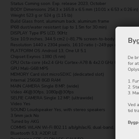
Status Coming soon. Exp. release 2023, October
BODY Dimensions 254.3 x 165.8 x 6.5 mm (10.01 x 6.53 x 0.26 in)
Weight 523 g or 524 g (1.15 lb)
Build Glass front, aluminum back, aluminum frame
IP68 dust/water resistant (up to 1.5m for 30 min)
DISPLAY Type IPS LCD, 90Hz
Byg
Size 10.9 inches, 344.5 cm2 (~81.7% screen-to-body ratio)
Resolution 1440 x 2304 pixels, 16:10 ratio (~249 ppi density)
PLATFORM OS Android 13, One UI 5.1
Chipset Exynos 1380 (5 nm)
De br
CPU Octa-core (4x2.4 GHz Cortex-A78 & 4x2.0 GHz Cortex-A55)
for a
GPU Mali-G68 MP5
Oplys
MEMORY Card slot microSDXC (dedicated slot)
Internal 256GB 8GB RAM
1. Fun
MAIN CAMERA Single 8 MP, (wide)
2. Sta
Video 4K@30fps, 1080p@30fps
3. Ma
SELFIE CAMERA Single 12 MP, (ultrawide)
Video Yes
Ved a
SOUND Loudspeaker Yes, with stereo speakers
tid t
3.5mm jack No
Tuned by AKG
Bygp
COMMS WLAN Wi-Fi 802.11 a/b/g/n/ac/6, dual-band, Wi-Fi Direct
Bluetooth 5.3, A2DP, LE