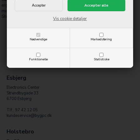
ergonomiske pasform sikrer en behagelig håndtering. Beskyt din enhed
med stil og hold din Galaxy S24 i perfekt stand med denne Dark Violet
Shield Case.
Vis cookie detaljer
Nødvendige
Markedsføring
Funktionelle
Statistiske
Esbjerg
Electronics Center
Strandbygade 33
6700 Esbjerg
Tlf.: 97 42 12 05
kundeservice@bygpc.dk
Holstebro