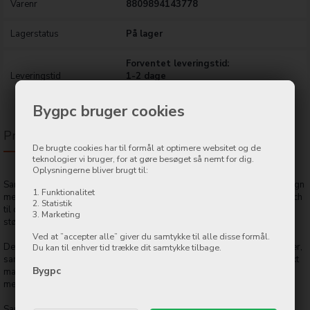
Varenr
8809894143778
Lagerstatus
På lager
Forventet leveringstid:
Leveringstid
1-2 dage
Bygpc bruger cookies
Produktbeskrivelse
De brugte cookies har til formål at optimere websitet og de
teknologier vi bruger, for at gøre besøget så nemt for dig.
Oplysningerne bliver brugt til:
Samsung Galaxy S24 Shield Case i Dark Violet kombinerer elegant design
1. Funktionalitet
med robust beskyttelse. Den dybe lilla nuance tilføjer en sofistikeret touch
2. Statistik
til din enhed, samtidig med at den holder den sikker mod stød, ridser og
3. Marketing
støv.
Ved at ”accepter alle” giver du samtykke til alle disse formål.
Det præcise design sikrer fuld adgang til alle knapper, porte og kameraer,
Du kan til enhver tid trække dit samtykke tilbage.
samtidig med at den lette og slanke profil opretholdes. Med et slidstærkt
Bygpc
materiale giver Shield Case solid beskyttelse uden at gå på kompromis
med telefonens æstetik.
Samsung Galaxy S24 Shield Case er let at installere og fjern, og den