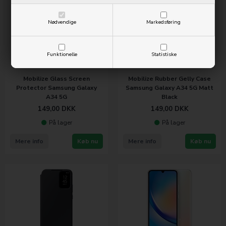
Nødvendige
Markedsføring
Funktionelle
Statistiske
Mobilize Glass Screen
Mobilize Rubber Gelly Case
Protector Samsung Galaxy
Samsung Galaxy A34 5G Matt
A34 5G
Black
149,00
DKK
149,00
DKK
På lager
På lager
Mere info
Køb nu
Mere info
Køb nu