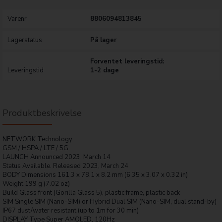
Varenr
8806094813845
Lagerstatus
På lager
Forventet leveringstid:
Leveringstid
1-2 dage
Produktbeskrivelse
NETWORK Technology
GSM / HSPA / LTE / 5G
LAUNCH Announced 2023, March 14
Status Available. Released 2023, March 24
BODY Dimensions 161.3 x 78.1 x 8.2 mm (6.35 x 3.07 x 0.32 in)
Weight 199 g (7.02 oz)
Build Glass front (Gorilla Glass 5), plastic frame, plastic back
SIM Single SIM (Nano-SIM) or Hybrid Dual SIM (Nano-SIM, dual stand-by)
IP67 dust/water resistant (up to 1m for 30 min)
DISPLAY Type Super AMOLED, 120Hz