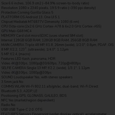
Size 6.6 inches, 106.9 cm2 (~84.9% screen-to-body ratio)
Resolution 1080 x 2340 pixels, 19.5:9 ratio (~390 ppi density)
Protection Corning Gorilla Glass 5
PLATFORM OS Android 13, One UI 5.1
Chipset Mediatek MT6877V Dimensity 1080 (6 nm)
CPU Octa-core (2x2.6 GHz Cortex-A78 & 6x2.0 GHz Cortex-A55)
GPU Mali-G68 MC4
MEMORY Card slot microSDXC (uses shared SIM slot)
Internal 128GB 6GB RAM, 128GB 8GB RAM, 256GB 8GB RAM
MAIN CAMERA Triple 48 MP, f/1.8, 26mm (wide), 1/2.0", 0.8µm, PDAF, OIS
8 MP, f/2.2, 123˚, (ultrawide), 1/4.0", 1.12µm
5 MP, f/2.4, (macro)
Features LED flash, panorama, HDR
Video 4K@30fps, 1080p@30/60fps, 720p@480fps
SELFIE CAMERA Single 13 MP, f/2.2, (wide), 1/3.1", 1.12µm
Video 4K@30fps, 1080p@30fps
SOUND Loudspeaker Yes, with stereo speakers
3.5mm jack No
COMMS WLAN Wi-Fi 802.11 a/b/g/n/ac, dual-band, Wi-Fi Direct
Bluetooth 5.3, A2DP, LE
Positioning GPS, GLONASS, GALILEO, BDS
NFC Yes (market/region dependent)
Radio No
USB USB Type-C 2.0, OTG
FEATURES Sensors Fingerprint (under display, optical), accelerometer,