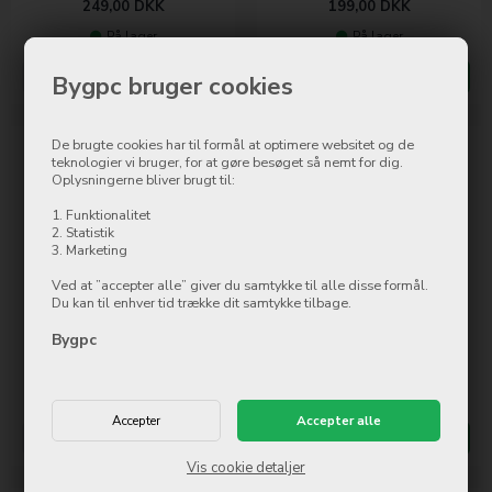
249,00
DKK
199,00
DKK
På lager
På lager
Mere info
Køb nu
Mere info
Køb nu
Bygpc bruger cookies
De brugte cookies har til formål at optimere websitet og de
teknologier vi bruger, for at gøre besøget så nemt for dig.
Oplysningerne bliver brugt til:
1. Funktionalitet
2. Statistik
3. Marketing
Ved at ”accepter alle” giver du samtykke til alle disse formål.
Samsung EP-TA800 25W USB-
Mobilize Classic Gelly Wallet
Du kan til enhver tid trække dit samtykke tilbage.
C Adapter (without cable) -
Book Case Samsung Galaxy
Bygpc
Black
A34 5G Black
199,00
DKK
199,00
DKK
På lager
På lager
Mere info
Køb nu
Mere info
Køb nu
Vis cookie detaljer