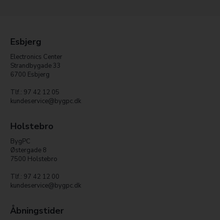
Esbjerg
Electronics Center
Strandbygade 33
6700 Esbjerg
Tlf.: 97 42 12 05
kundeservice@bygpc.dk
Holstebro
BygPC
Østergade 8
7500 Holstebro
Tlf.: 97 42 12 00
kundeservice@bygpc.dk
Åbningstider