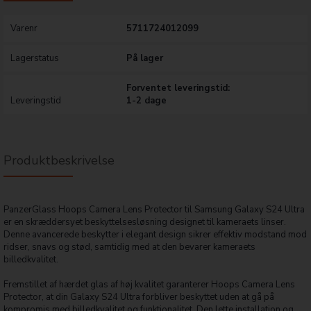
Varenr
5711724012099
Lagerstatus
På lager
Forventet leveringstid:
Leveringstid
1-2 dage
Produktbeskrivelse
PanzerGlass Hoops Camera Lens Protector til Samsung Galaxy S24 Ultra
er en skræddersyet beskyttelsesløsning designet til kameraets linser.
Denne avancerede beskytter i elegant design sikrer effektiv modstand mod
ridser, snavs og stød, samtidig med at den bevarer kameraets
billedkvalitet.
Fremstillet af hærdet glas af høj kvalitet garanterer Hoops Camera Lens
Protector, at din Galaxy S24 Ultra forbliver beskyttet uden at gå på
kompromis med billedkvalitet og funktionalitet. Den lette installation og