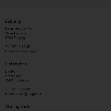
Esbjerg
Electronics Center
Strandbygade 33
6700 Esbjerg
Tlf.: 97 42 12 05
kundeservice@bygpc.dk
Holstebro
BygPC
Østergade 8
7500 Holstebro
Tlf.: 97 42 12 00
kundeservice@bygpc.dk
Åbningstider