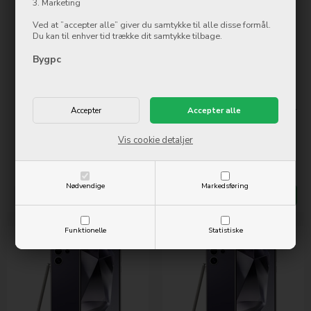
3. Marketing
Ved at ”accepter alle” giver du samtykke til alle disse formål.
Du kan til enhver tid trække dit samtykke tilbage.
Bygpc
Samsung Galaxy S24 Ultra SM-
Samsung Galaxy S24 Ultra SM-
S928 1TB/12GB - Gul
S928 512GB/12GB - Gul
Vis cookie detaljer
10.948,00
DKK
8.048,00
DKK
Ikke på lager
Ikke på lager
Nødvendige
Markedsføring
Mere info
Køb nu
Mere info
Køb nu
Funktionelle
Statistiske