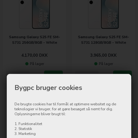
Samsung Galaxy S25 FE SM-
Samsung Galaxy S25 FE SM-
S731 256GB/8GB - White
S731 128GB/8GB - White
4.170,00
DKK
3.965,00
DKK
På lager
På lager
Mere info
Køb nu
Mere info
Køb nu
Bygpc bruger cookies
De brugte cookies har til formål at optimere websitet og de
teknologier vi bruger, for at gøre besøget så nemt for dig.
Oplysningerne bliver brugt til:
1. Funktionalitet
2. Statistik
3. Marketing