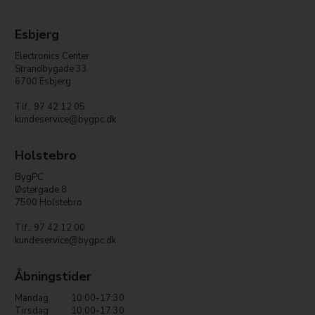
Esbjerg
Electronics Center
Strandbygade 33
6700 Esbjerg
Tlf.: 97 42 12 05
kundeservice@bygpc.dk
Holstebro
BygPC
Østergade 8
7500 Holstebro
Tlf.: 97 42 12 00
kundeservice@bygpc.dk
Åbningstider
Mandag
10:00-17:30
Tirsdag
10:00-17:30