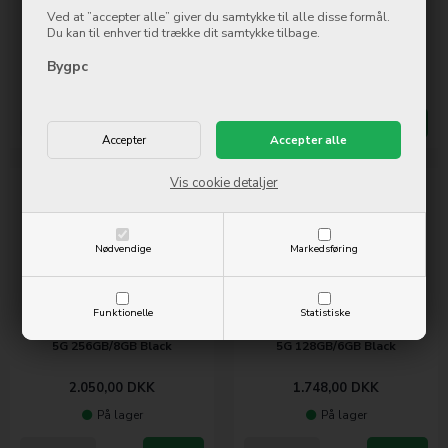
Ved at ”accepter alle” giver du samtykke til alle disse formål.
5G 256GB/8GB White
5G 128GB/6GB White
Du kan til enhver tid trække dit samtykke tilbage.
2.149,00
DKK
1.748,00
DKK
Bygpc
Ikke på lager
På lager
Mere info
Køb nu
Mere info
Køb nu
Vis cookie detaljer
Nødvendige
Markedsføring
Funktionelle
Statistiske
Samsung Galaxy A26 SM-A266
Samsung Galaxy A26 SM-A266
5G 256GB/8GB Black
5G 128GB/6GB Black
2.050,00
DKK
1.748,00
DKK
På lager
På lager