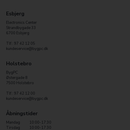
Esbjerg
Electronics Center
Strandbygade 33
6700 Esbjerg
Tlf.: 97 42 12 05
kundeservice@bygpc.dk
Holstebro
BygPC
Østergade 8
7500 Holstebro
Tlf.: 97 42 12 00
kundeservice@bygpc.dk
Åbningstider
Mandag
10:00-17:30
Tirsdag
10:00-17:30