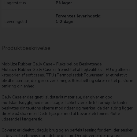
Lagerstatus
På lager
Forventet leveringstid:
Leveringstid
1-2 dage
Produktbeskrivelse
Mobilize Rubber Gelly Case – Fleksibel og Beskyttende
Mobilize Rubber Gelly Case er fremstillet af højkvalitets TPU og tilhører
kategorien af soft cases. TPU (Termoplastisk Polyuretan) er et relativt
blødt materiale, der gør coveret meget fleksibelt og sikrer en tæt pasform
omkring din enhed.
Gelly Case er designet i slidstærkt materiale, der giver en god
modstandsdygtighed mod slitage. Takket være de let forhøjede kanter
beskyttes din telefons skærm mod ridser og mærker, da den aldrig ligger
direkte på skærmen. Dette hjælper med at bevare telefonens flotte
udseende i længere tid.
Coveret er ideelt til daglig brug og en perfekt løsning for dem, der ønsker
at bevare telefonens oprindelige design. Derudover er der præcise