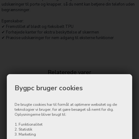
udskæringer til porte og knapper, så du nemt kan betjene din telefon uden
begrænsninger.
Egenskaber:
✔ Fremstillet af blødt og fleksibelt TPU
✔ Forhøjede kanter for ekstra beskyttelse af skærmen
✔ Præcise udskæringer for nem adgang til eksterne funktioner
Relaterede varer
Bygpc bruger cookies
De brugte cookies har til formål at optimere websitet og de
teknologier vi bruger, for at gøre besøget så nemt for dig.
Oplysningerne bliver brugt til:
1. Funktionalitet
2. Statistik
3. Marketing
Samsung Galaxy A26 SM-A266
Samsung Galaxy A26 SM-A266