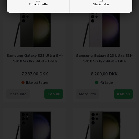
Funktionelle
Statistiske
Samsung Galaxy S23 Ultra SM-
Samsung Galaxy S23 Ultra SM-
S918 5G 8/256GB - Grøn
S918 5G 8/256GB - Lilla
7.287,00
DKK
8.200,00
DKK
Ikke på lager
På lager
Mere info
Køb nu
Mere info
Køb nu