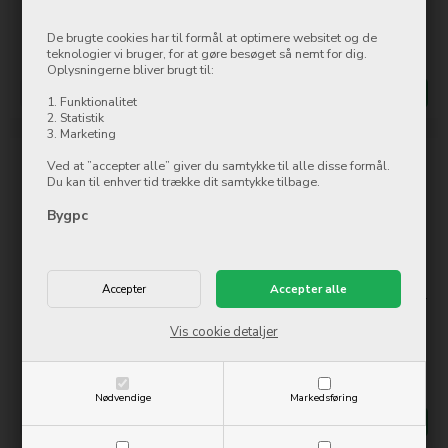
8.658,00
DKK
9.097,00
DKK
De brugte cookies har til formål at optimere websitet og de
teknologier vi bruger, for at gøre besøget så nemt for dig.
Ikke på lager
Ikke på lager
Oplysningerne bliver brugt til:
Mere info
Køb nu
Mere info
Køb nu
1. Funktionalitet
2. Statistik
3. Marketing
Ved at ”accepter alle” giver du samtykke til alle disse formål.
Du kan til enhver tid trække dit samtykke tilbage.
Bygpc
Samsung Galaxy S23 Ultra SM-
Samsung Galaxy S23 Ultra SM-
S918 5G 8/256GB - Sort
S918 5G 8/256GB - Hvid
Vis cookie detaljer
7.344,00
DKK
7.657,00
DKK
Ikke på lager
På lager
Nødvendige
Markedsføring
Mere info
Køb nu
Mere info
Køb nu