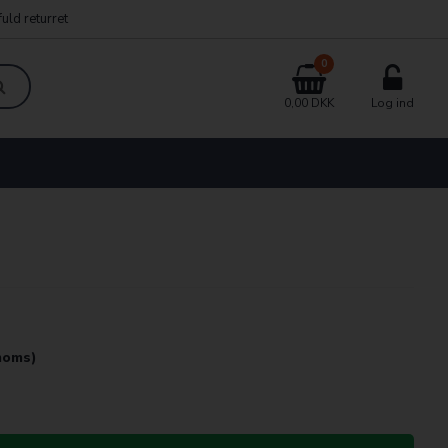
uld returret
0
0,00 DKK
Log ind
 moms)