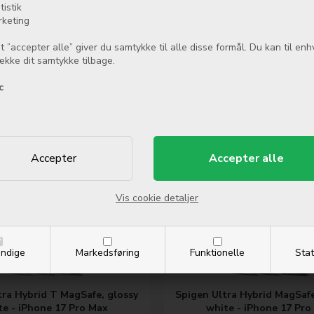
tistik
rketing
t ”accepter alle” giver du samtykke til alle disse formål. Du kan til enh
række dit samtykke tilbage.
 Glass Screen Protector for
Mobilize Magnetic Nylon Cab
 Apple iPhone 17 Pro Max
to USB-C - 1m. - 100W 
c
149,00
DKK
199,00
DKK
På lager
På lager
Køb nu
Mere info
Vis cookie detaljer
ndige
Markedsføring
Funktionelle
Stat
tra Hybrid T MagSafe, glossy
Spigen Ultra Hybrid MagSafe
te - iPhone 17 Pro Max
white - iPhone 17 Pro