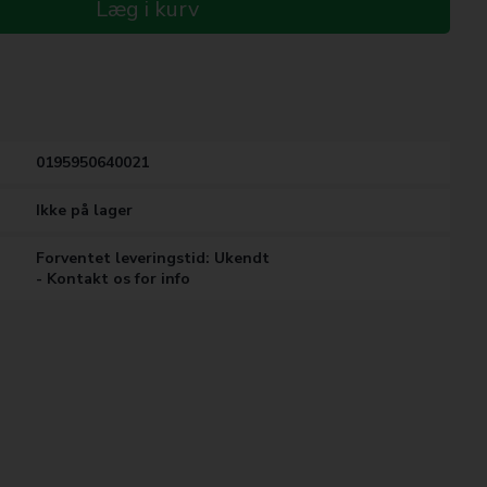
Læg i kurv
0195950640021
Ikke på lager
Forventet leveringstid: Ukendt
- Kontakt os for info