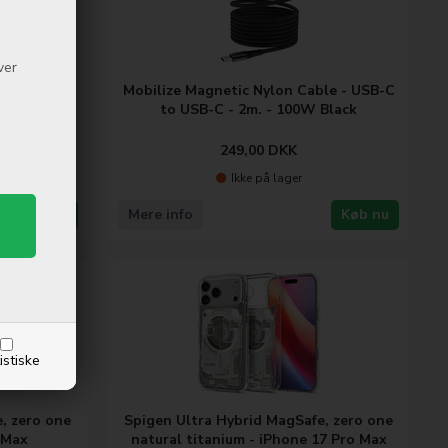
ver
le - USB-C
Mobilize Magnetic Nylon Cable - USB-C
Black
to USB-C - 2m. - 100W Black
249,00
DKK
Ikke på lager
Køb nu
Mere info
Køb nu
istiske
, zero one
Spigen Ultra Hybrid MagSafe, zero one
 Max
natural titanium - iPhone 17 Pro Max