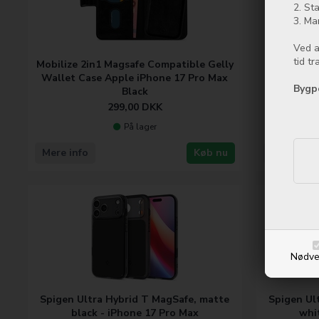
2. Sta
3. Ma
Ved a
tid t
Mobilize 2in1 Magsafe Compatible Gelly
Mobilize
Wallet Case Apple iPhone 17 Pro Max
Camera
Bygp
Black
299,00
DKK
På lager
Mere info
Køb nu
Mere info
Nødve
Spigen Ultra Hybrid T MagSafe, matte
Spigen Ul
black - iPhone 17 Pro Max
whi