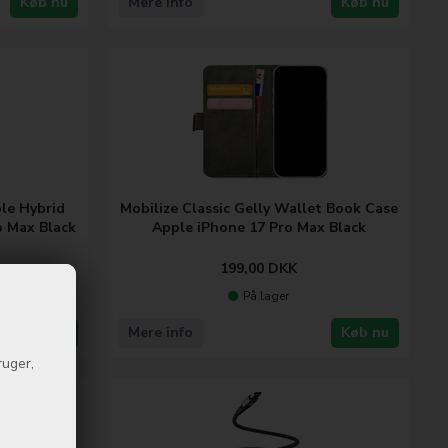
Køb nu
Mere info
Køb nu
le Hybrid
Mobilize Classic Gelly Wallet Book Case
o Max Black
Apple iPhone 17 Pro Max Black
199,00
DKK
På lager
Køb nu
Mere info
Køb nu
ruger,