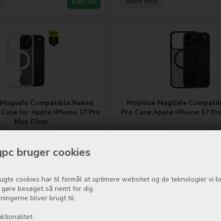
Køb nu
Mere info
 Magsafe Compatible Naked
Mobilize MagSafe Compatib
 Case for Apple iPhone 17 Pro
Pro Case Apple iPhone 17 Pr
Max Clear
199,00
DKK
199,00
DKK
På lager
På lager
pc bruger cookies
Køb nu
Mere info
ugte cookies har til formål at optimere websitet og de teknologier vi b
t gøre besøget så nemt for dig.
ningerne bliver brugt til:
ktionalitet