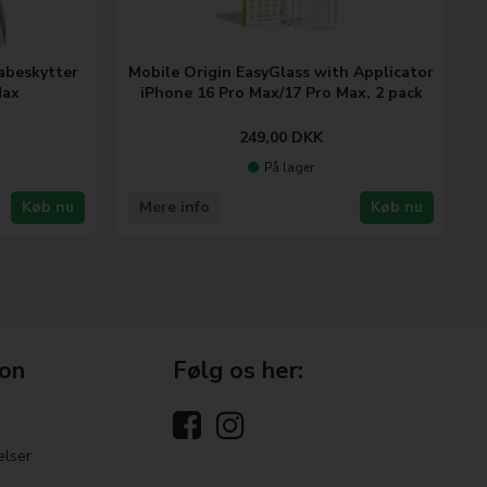
abeskytter
Mobile Origin EasyGlass with Applicator
Max
iPhone 16 Pro Max/17 Pro Max, 2 pack
249,00
DKK
På lager
Køb nu
Mere info
Køb nu
ion
Følg os her:
elser