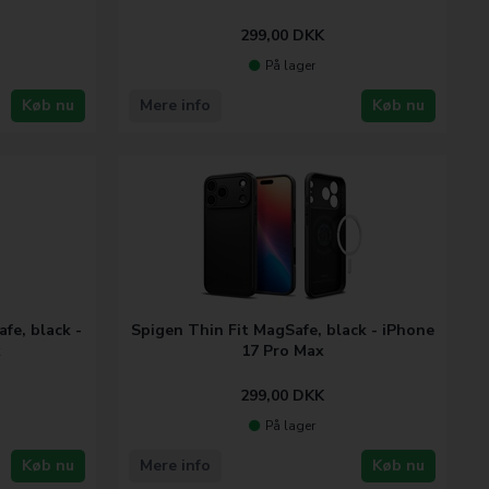
299,00
DKK
På lager
Køb nu
Mere info
Køb nu
fe, black -
Spigen Thin Fit MagSafe, black - iPhone
x
17 Pro Max
299,00
DKK
På lager
Køb nu
Mere info
Køb nu