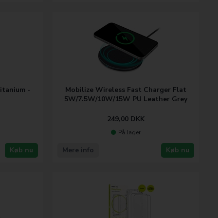
titanium -
Mobilize Wireless Fast Charger Flat
x
5W/7.5W/10W/15W PU Leather Grey
249,00
DKK
På lager
Køb nu
Mere info
Køb nu