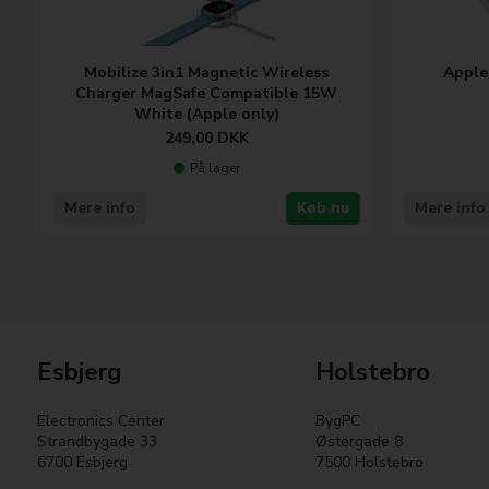
Mobilize 3in1 Magnetic Wireless
Apple
Charger MagSafe Compatible 15W
White (Apple only)
249,00
DKK
På lager
Mere info
Køb nu
Mere info
Esbjerg
Holstebro
Electronics Center
BygPC
Strandbygade 33
Østergade 8
6700 Esbjerg
7500 Holstebro