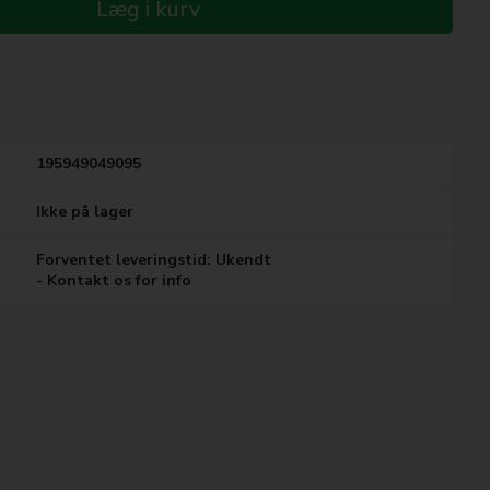
Læg i kurv
195949049095
Ikke på lager
Forventet leveringstid: Ukendt
- Kontakt os for info