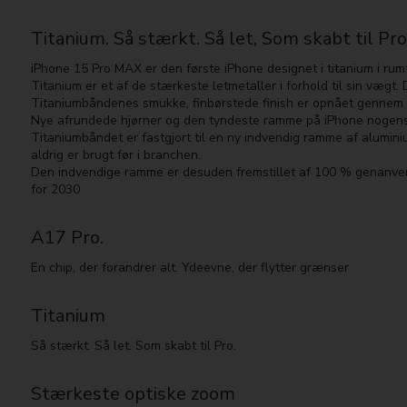
Titanium. Så stærkt. Så let, Som skabt til Pro
iPhone 15 Pro MAX er den første iPhone de­signet i titanium i rumfa
Titanium er et af de stærkeste letmetaller i forhold til sin vægt
Titanium­­båndenes smukke, finbørstede finish er opnået gennem p
Nye afrundede hjørner og den tyndeste ramme på iPhone nogen­si
Titaniumbåndet er fastgjort til en ny indvendig ramme af alumini
aldrig er brugt før i branchen.
Den indvendige ramme er desuden fremstillet af 100 % genanvend
for 2030
A17 Pro.
En chip, der forandrer alt. Ydeevne, der flytter grænser
Titanium
Så stærkt. Så let. Som skabt til Pro.
Stærkeste optiske zoom