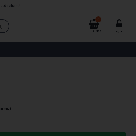
uld returret
0
0,00 DKK
Log ind
 moms)