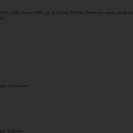
, Dolby Vision HDR (up to 60fps), ProRes, Cinematic mode (4K@24/30f
OIS
pass, barometer
ral Titanium