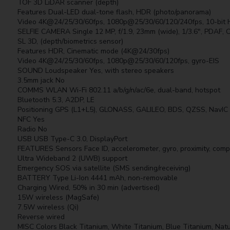
TOF 3D LiDAR scanner (depth)
Features Dual-LED dual-tone flash, HDR (photo/panorama)
Video 4K@24/25/30/60fps, 1080p@25/30/60/120/240fps, 10-bit HDR
SELFIE CAMERA Single 12 MP, f/1.9, 23mm (wide), 1/3.6", PDAF, 
SL 3D, (depth/biometrics sensor)
Features HDR, Cinematic mode (4K@24/30fps)
Video 4K@24/25/30/60fps, 1080p@25/30/60/120fps, gyro-EIS
SOUND Loudspeaker Yes, with stereo speakers
3.5mm jack No
COMMS WLAN Wi-Fi 802.11 a/b/g/n/ac/6e, dual-band, hotspot
Bluetooth 5.3, A2DP, LE
Positioning GPS (L1+L5), GLONASS, GALILEO, BDS, QZSS, NavIC
NFC Yes
Radio No
USB USB Type-C 3.0, DisplayPort
FEATURES Sensors Face ID, accelerometer, gyro, proximity, com
Ultra Wideband 2 (UWB) support
Emergency SOS via satellite (SMS sending/receiving)
BATTERY Type Li-Ion 4441 mAh, non-removable
Charging Wired, 50% in 30 min (advertised)
15W wireless (MagSafe)
7.5W wireless (Qi)
Reverse wired
MISC Colors Black Titanium, White Titanium, Blue Titanium, Natu