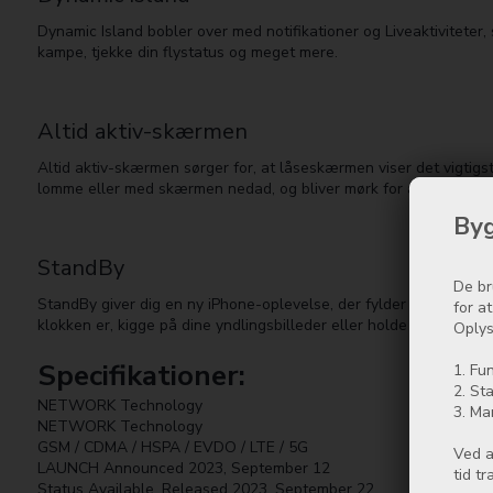
Dynamic Island bobler over med notifikationer og Liveaktiviteter,
kampe, tjekke din flystatus og meget mere.
Altid aktiv-skær­men
Altid aktiv-skær­men sørger for, at låseskær­men viser det vigtigs
lomme eller med skær­men nedad, og bliver mørk for at spare på b
Byg
StandBy
De br
StandBy giver dig en ny iPhone-oplev­else, der fylder hele skær­
for a
klokken er, kigge på dine yndlings­billeder eller holde øje med 
Oplys
Specifikationer:
1. Fun
2. Sta
NETWORK Technology
3. Ma
NETWORK Technology
GSM / CDMA / HSPA / EVDO / LTE / 5G
Ved a
LAUNCH Announced 2023, September 12
tid t
Status Available. Released 2023, September 22