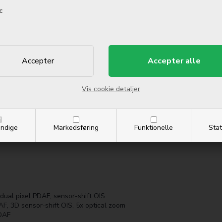
c
 glass), titanium frame (grade 5)
Vision, 1000 nits (typ), 2000 nits (HBM)
Vis cookie detaljer
ndige
Markedsføring
Funktionelle
Stat
dual pixel PDAF, sensor-shift OIS
AF, 3D sensor‑shift OIS, 5x optical zoom
PDAF