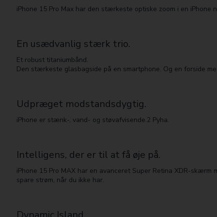
iPhone 15 Pro Max har den stærkeste optiske zoom i en iPhone 
En usædvanlig stærk trio.
Et robust titaniumbånd.
Den stærkeste glasbagside på en smartphone. Og en forside med
Udpræget modstandsdygtig.
iPhone er stænk-, vand- og støv­afvisende.2 Pyha.
Intelligens, der er til at få øje på.
iPhone 15 Pro MAX har en avanceret Super Retina XDR-skærm med 
spare strøm, når du ikke har.
Dynamic Island