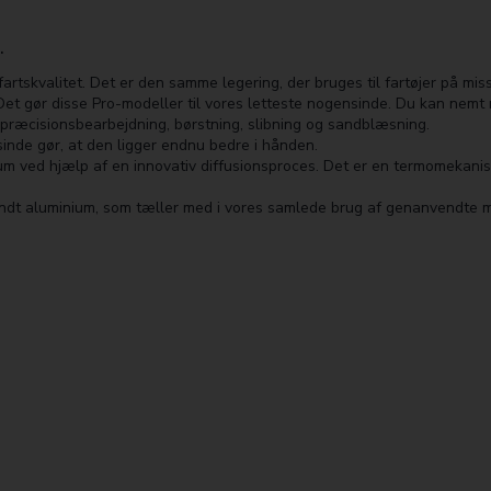
.
rts­kvalitet. Det er den samme legering, der bruges til fartøjer på miss
. Det gør disse Pro-modeller til vores letteste nogen­sinde. Du kan nem
ræcisions­­bearbejdning, børstning, slibning og sandblæsning.
nde gør, at den ligger endnu bedre i hånden.
um ved hjælp af en innovativ diffusionsproces. Det er en termomekanisk
t aluminium, som tæller med i vores samlede brug af genanvendte mat