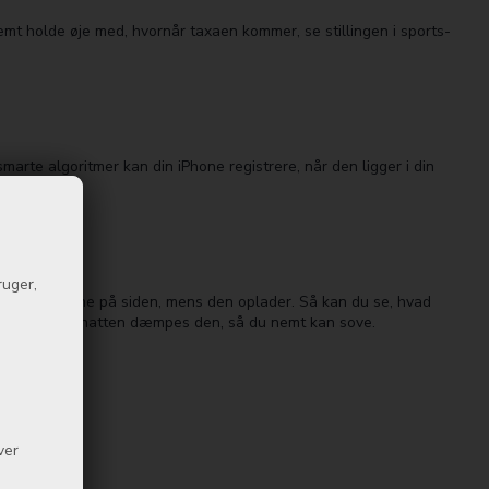
nemt holde øje med, hvornår taxaen kommer, se stillingen i sports­
marte algoritmer kan din iPhone registrere, når den ligger i din
ruger,
cere din iPhone på siden, mens den oplader. Så kan du se, hvad
kær­men, og om natten dæmpes den, så du nemt kan sove.
ver