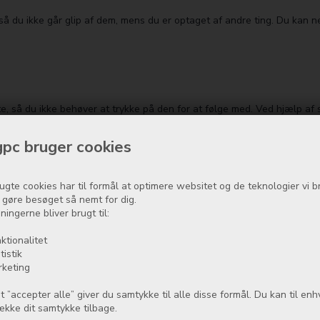
 så du ikke går glip af dem, mens du er optaget af andre ting. Du kan 
te, så du ikke behøver at trykke på den for at følge med. Ved hjælp af s
atteriet.
pc bruger cookies
ugte cookies har til formål at optimere websitet og de teknologier vi b
men, med tydelige oplys­ninger, du kan se på afstand. Du skal bare pla
t gøre besøget så nemt for dig.
dine widgets. Altid aktiv-skær­men sørger for, at visningen bliver på s
ningerne bliver brugt til:
ktionalitet
tistik
rketing
t ”accepter alle” giver du samtykke til alle disse formål. Du kan til enh
række dit samtykke tilbage.