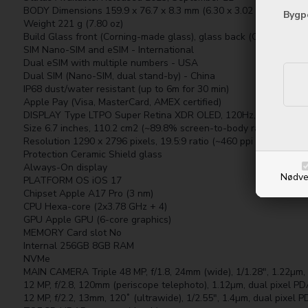
BODY Dimensions 159.9 x 76.7 x 8.3 mm (6.30 x 3.02 x 0.33 in)
Bygp
Weight 221 g (7.80 oz)
Build Glass front (Corning-made glass), glass back (Corning-made
SIM Nano-SIM and eSIM - International
Dual eSIM with multiple numbers - USA
Dual SIM (Nano-SIM, dual stand-by) - China
IP68 dust/water resistant (up to 6m for 30 min)
Apple Pay (Visa, MasterCard, AMEX certified)
DISPLAY Type LTPO Super Retina XDR OLED, 120Hz, HDR10, Dolby 
Size 6.7 inches, 110.2 cm2 (~89.8% screen-to-body ratio)
Resolution 1290 x 2796 pixels, 19.5:9 ratio (~460 ppi density)
Protection Ceramic Shield glass
Always-On display
Nødve
PLATFORM OS iOS 17
Chipset Apple A17 Pro (3 nm)
CPU Hexa-core (2x3.78 GHz + 4)
GPU Apple GPU (6-core graphics)
MEMORY Card slot No
Internal 256GB 8GB RAM
NVMe
MAIN CAMERA Triple 48 MP, f/1.8, 24mm (wide), 1/1.28", 1.22µm, 
12 MP, f/2.8, 120mm (periscope telephoto), 1.12µm, dual pixel PD
12 MP, f/2.2, 13mm, 120˚ (ultrawide), 1/2.55", 1.4µm, dual pixel 