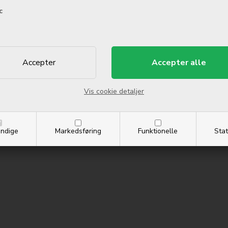
c
mode (4K@30fps), stereo sound rec.
Vis cookie detaljer
ndige
Markedsføring
Funktionelle
Stat