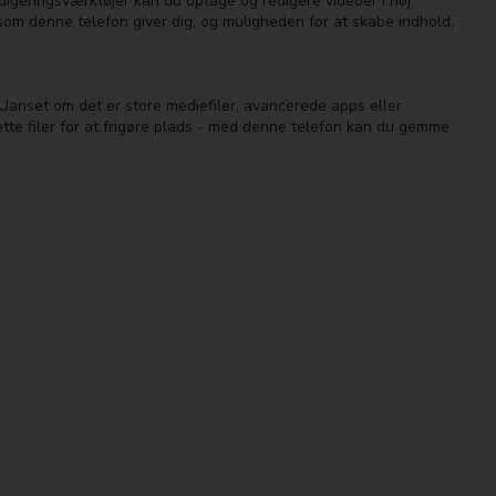
igeringsværktøjer kan du optage og redigere videoer i høj
, som denne telefon giver dig, og muligheden for at skabe indhold,
Uanset om det er store mediefiler, avancerede apps eller
ette filer for at frigøre plads - med denne telefon kan du gemme