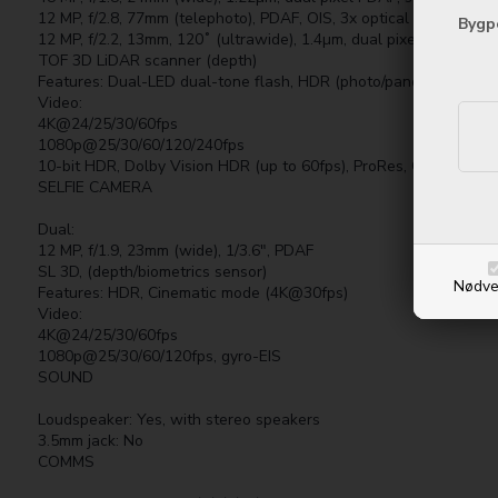
12 MP, f/2.8, 77mm (telephoto), PDAF, OIS, 3x optical zoom
Bygp
12 MP, f/2.2, 13mm, 120˚ (ultrawide), 1.4µm, dual pixel PDAF
TOF 3D LiDAR scanner (depth)
Features: Dual-LED dual-tone flash, HDR (photo/panorama)
Video:
4K@24/25/30/60fps
1080p@25/30/60/120/240fps
10-bit HDR, Dolby Vision HDR (up to 60fps), ProRes, Cinematic 
SELFIE CAMERA
Dual:
12 MP, f/1.9, 23mm (wide), 1/3.6", PDAF
SL 3D, (depth/biometrics sensor)
Nødve
Features: HDR, Cinematic mode (4K@30fps)
Video:
4K@24/25/30/60fps
1080p@25/30/60/120fps, gyro-EIS
SOUND
Loudspeaker: Yes, with stereo speakers
3.5mm jack: No
COMMS