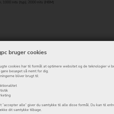
1000 nits (typ), 2000 nits (HBM)
pc bruger cookies
ugte cookies har til formål at optimere websitet og de teknologier vi b
t gøre besøget så nemt for dig.
ningerne bliver brugt til:
ktionalitet
tistik
rketing
t ”accepter alle” giver du samtykke til alle disse formål. Du kan til enh
række dit samtykke tilbage.
 OIS