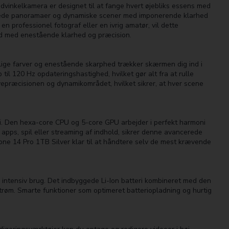
vinkelkamera er designet til at fange hvert øjebliks essens med
e brede panoramaer og dynamiske scener med imponerende klarhed
professionel fotograf eller en ivrig amatør, vil dette
ed med enestående klarhed og præcision.
lige farver og enestående skarphed trækker skærmen dig ind i
l 120 Hz opdateringshastighed, hvilket gør alt fra at rulle
epræcisionen og dynamikområdet, hvilket sikrer, at hver scene
gi. Den hexa-core CPU og 5-core GPU arbejder i perfekt harmoni
 apps, spil eller streaming af indhold, sikrer denne avancerede
ne 14 Pro 1TB Silver klar til at håndtere selv de mest krævende
r intensiv brug. Det indbyggede Li-Ion batteri kombineret med den
strøm. Smarte funktioner som optimeret batteriopladning og hurtig