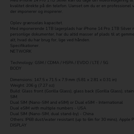
Med iPhone 14 Pro 1TB Silver kan du tage din videoredigering ti
kvalitet direkte på din telefon. Uanset om du er en professionel v
der imponerer og inspirerer.
Oplev grænseløs kapacitet.
Med imponerende 1TB lagerplads har iPhone 14 Pro 1TB Silver mas
personlige dokumenter, har du altid masser af plads til at gemme
alt, hvad du har brug for, lige ved hånden.
Specifikationer.
NETWORK
Technology: GSM / CDMA / HSPA / EVDO / LTE / 5G
BODY
Dimensions: 147.5 x 71.5 x 7.9 mm (5.81 x 2.81 x 0.31 in)
Weight: 206 g (7.27 oz)
Build: Glass front (Gorilla Glass), glass back (Gorilla Glass), stai
SIM:
Dual SIM (Nano-SIM and eSIM) or Dual eSIM - International
Dual eSIM with multiple numbers - USA
Dual SIM (Nano-SIM, dual stand-by) - China
Others: IP68 dust/water resistant (up to 6m for 30 mins), Apple 
DISPLAY