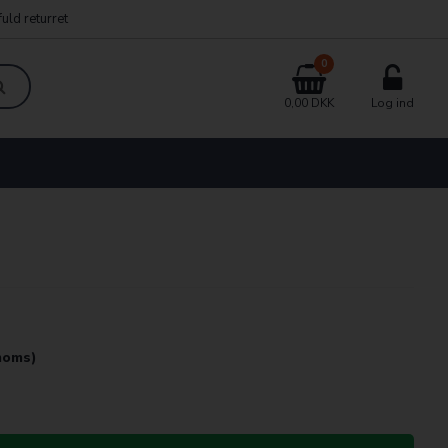
uld returret
0
0,00 DKK
Log ind
 moms)