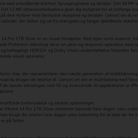
ne med enestående klarhed, farvegengivelse og detaljer. Det 48 MP vid
er. Det 12 MP ultravidvinkelkamera giver dig mulighed for at indfang
 dine motiver med fantastisk skarphed og detaljer. Uanset om du er en 
 billeder, der skiller sig ud fra mængden og fanger øjeblikkets skønh
Pro 1TB Silver er en visuel fornøjelse. Med dybe sorte nuancer, liv
de ProMotion-teknologi sikrer en jævn og responsiv oplevelse med op ti
 og behageligt. HDR10+ og Dolby Vision-understøttelse forbedrer farv
rende visuel oplevelse.
 Bionic-chip, der repræsenterer den næste generation af mobilteknolo
hvad du bruger din telefon til. Uanset om det er multitasking med flere
 de nyeste teknologier som 5G og avancerede AI-applikationer er iPho
tphone.
kraftfulde batteriydelse og smarte optimeringer.
older iPhone 14 Pro 1TB Silver strømmen kørende hele dagen, selv unde
u kan bruge din telefon hele dagen uden bekymring for at løbe tør for 
er på farten.