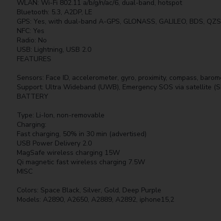
WLAN: Wi-Fi 802.11 a/b/g/n/ac/6, dual-band, hotspot
Bluetooth: 5.3, A2DP, LE
GPS: Yes, with dual-band A-GPS, GLONASS, GALILEO, BDS, QZ
NFC: Yes
Radio: No
USB: Lightning, USB 2.0
FEATURES
Sensors: Face ID, accelerometer, gyro, proximity, compass, barom
Support: Ultra Wideband (UWB), Emergency SOS via satellite (S
BATTERY
Type: Li-Ion, non-removable
Charging:
Fast charging, 50% in 30 min (advertised)
USB Power Delivery 2.0
MagSafe wireless charging 15W
Qi magnetic fast wireless charging 7.5W
MISC
Colors: Space Black, Silver, Gold, Deep Purple
Models: A2890, A2650, A2889, A2892, iphone15,2