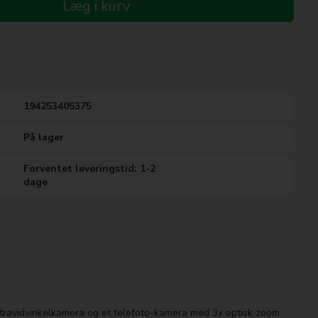
Læg i kurv
194253405375
På lager
Forventet leveringstid: 1-2
dage
travidvinkelkamera og et telefoto-kamera med 3x optisk zoom.