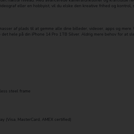
l det næste niveau. Med avancerede kamerafunktioner og kraftfulde red
ideograf eller en hobbyist, vil du elske den kreative frihed og kontrol
ser af plads til at gemme alle dine billeder, videoer, apps og mere. 
 det hele på din iPhone 14 Pro 1TB Silver. Aldrig mere behov for at sl
nless steel frame
Pay (Visa, MasterCard, AMEX certified)