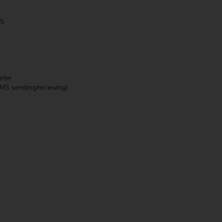
SS
eter
MS sending/receiving)