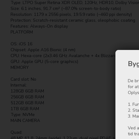
Type: LTPO Super Retina XDR OLED, 120Hz, HDR10, Dolby Vision, 
Size: 6.1 inches, 91.7 cm² (~87.0% screen-to-body ratio)
Resolution: 1179 x 2556 pixels, 19.5:9 ratio (~460 ppi density)
Protection: Scratch-resistant ceramic glass, oleophobic coating
Features: Always-On display
PLATFORM
OS: iOS 16
Chipset: Apple A16 Bionic (4 nm)
CPU: Hexa-core (2x3.46 GHz Avalanche + 4x Blizzard)
GPU: Apple GPU (5-core graphics)
Byg
MEMORY
Card slot: No
De br
Internal:
for a
128GB 6GB RAM
Oplys
256GB 6GB RAM
512GB 6GB RAM
1. Fun
1TB 6GB RAM
2. Sta
Type: NVMe
3. Ma
MAIN CAMERA
Ved a
Quad:
tid t
48 MP, f/1.8, 24mm (wide), 1.22µm, dual pixel PDAF, sensor-shift