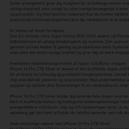
Dette arrangement giver dig mulighed for at indfange enhver sce
utrolig skarphed, selv i svagt lys eller hurtigt bevægende scen
og perspektiv. Og med telefoto-kameraet kan du komme tættere på
avancerede kameraarrangement give dig værktøjerne til at skabe
En verden af visuel fornøjelse.
Den 6.1-tommer store Super Retina XDR OLED-skærm på iPhone 14 
indholdet med en utrolig detaljerigdom og realisme. Den avancere
gennem sociale medier til gaming og produktivitet mere flydende
vises med den bedst mulige kvalitet og giver dig en mere engage
Fremtidens mobilteknologi leveret af Apple A16 Bionic-chippen.
iPhone 14 Pro 1TB Silver er drevet af den kraftfulde Apple A16
for at levere en lynhurtig og problemfri brugeroplevelse, uanset 
chip enestående ydeevne og responsivitet. Med understøttelse af
opgaver og opfylde dine forventninger til en verdensklasse smar
iPhone 14 Pro 1TB Silver holder dig kørende hele dagen med sin 
Med sit kraftfulde batteri og intelligente batterioptimeringer h
energieffektive A16 Bionic-chip og iOS-optimeringer sikrer, at d
opladning gør det nemt at holde din telefon kørende, selv når du 
Skab mesterlige videoer med iPhone 14 Pro 1TB Silver.