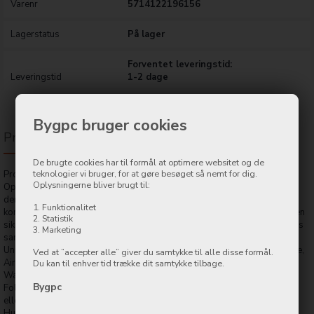
Varenr
5714122196156
Lagerstatus
På lager
Forventet leveringstid:
Leveringstid
1-2 dage
Bygpc bruger cookies
Produktbeskrivelse
De brugte cookies har til formål at optimere websitet og de
teknologier vi bruger, for at gøre besøget så nemt for dig.
Produkt beskrivelse.
Oplysningerne bliver brugt til:
Oplev praktisk og elegant opladning med denne 3-i-1 trådløse oplader,
der kombinerer funktionalitet og moderne design. Med sin foldbare og
1. Funktionalitet
kompakte konstruktion er den perfekt til både hjemmet og rejser, hvor den
2. Statistik
sikrer nem og effektiv opladning af smartphone, Apple Watch og Airpods
3. Marketing
samtidig.
Universel kompatibilitet: Understøtter Qi-aktiverede enheder som iPhone,
Ved at ”accepter alle” giver du samtykke til alle disse formål.
AirPods og Apple Watch (bemærk, at den ikke fungerer med Samsung
Du kan til enhver tid trække dit samtykke tilbage.
Watches).
Bygpc
Foldbart design: Justér opladeren til forskellige vinkler for optimal brug
eller fold den fladt for nem transport.
Hurtig og sikker opladning: Avanceret teknologi sikrer effektiv